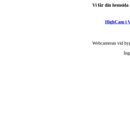
Vi får din hemsid
HighCam i V
Webcameran vid bygg
Ing