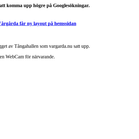
a att komma upp högre på Googlesökningar.
årgårda får ny layout på hemssidan
et av Tångahallen som vargarda.nu satt upp.
en WebCam för närvarande.