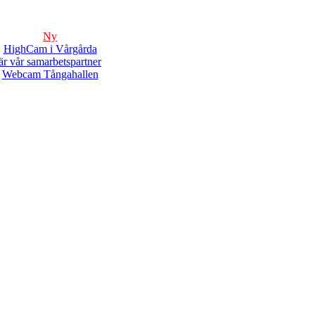
Ny
HighCam i Vårgårda
är vår samarbetspartner
Webcam Tångahallen