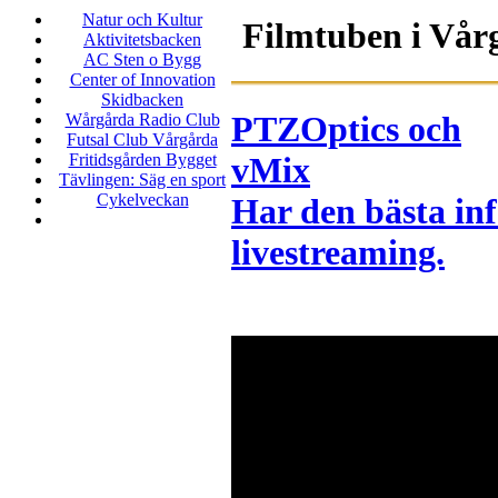
Natur och Kultur
Filmtuben i Vår
Aktivitetsbacken
AC Sten o Bygg
Center of Innovation
Skidbacken
PTZOptics och
Wårgårda Radio Club
Futsal Club Vårgårda
Fritidsgården Bygget
vMix
Tävlingen: Säg en sport
Cykelveckan
Har den bästa in
livestreaming.