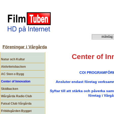
START
KALENDER
FÖR DIG SOM TITTAR
Föreningar i Vårgårda
Center of In
Natur och Kultur
Aktivitetsbacken
COI PROGRAMFÖR
AC Sten o Bygg
Center of Innovation
Ansluter endast företag verksam
Skidbacken
Syftar till att stärka och påverka sa
företag i Vårgå
Wårgårda Radio Club
Futsal Club Vårgårda
Fritidsgården Bygget