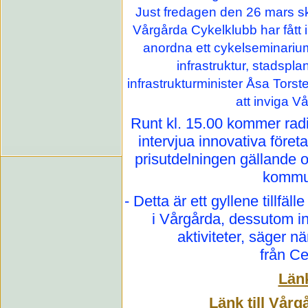
Just fredagen den 26 mars s
Vårgårda Cykelklubb har fått 
anordna ett cykelseminarium
infrastruktur, stadspla
infrastrukturminister Åsa Tors
att inviga V
Runt kl. 15.00 kommer rad
intervjua innovativa före
prisutdelningen gällande 
kommun
- Detta är ett gyllene tillfäll
i Vårgårda, dessutom i
aktiviteter, säger n
från Ce
Länk
Länk till Vå