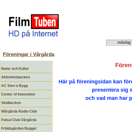
START
KALENDER
FÖR DIG SOM TITTAR
Föreningar i Vårgårda
Fören
Natur och Kultur
Aktivitetsbacken
Här på föreningsidan kan för
AC Sten o Bygg
presentera sig s
Center of Innovation
och vad man har p
Skidbacken
Wårgårda Radio Club
Futsal Club Vårgårda
Fritidsgården Bygget