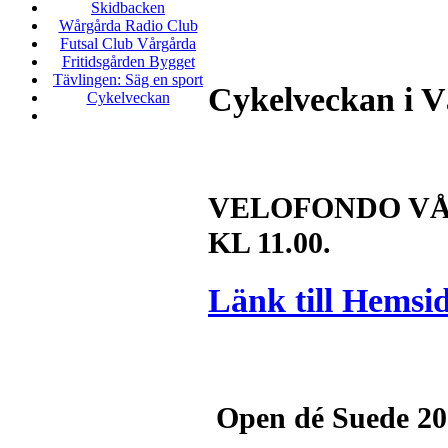
Skidbacken
Wårgårda Radio Club
Futsal Club Vårgårda
Fritidsgården Bygget
Tävlingen: Säg en sport
Cykelveckan i V
Cykelveckan
VELOFONDO VÅR
KL 11.00.
Länk till Hemsid
Open dé Suede 20